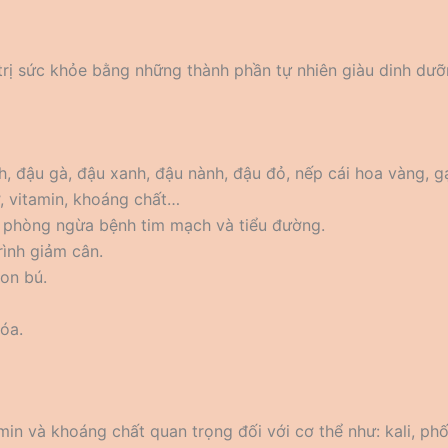
rị sức khỏe bằng những thành phần tự nhiên giàu dinh dưỡ
 đậu gà, đậu xanh, đậu nành, đậu đỏ, nếp cái hoa vàng, gạo
, vitamin, khoáng chất…
ợ phòng ngừa bệnh tim mạch và tiểu đường.
rình giảm cân.
con bú.
óa.
n và khoáng chất quan trọng đối với cơ thể như: kali, phốt 