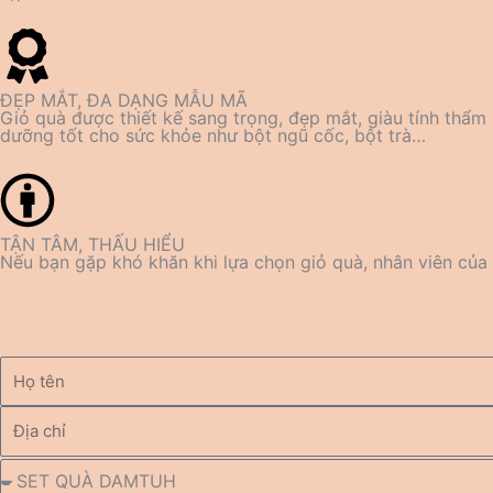
ĐẸP MẮT, ĐA DẠNG MẪU MÃ
Giỏ quà được thiết kế sang trọng, đẹp mắt, giàu tính thẩ
dưỡng tốt cho sức khỏe như bột ngũ cốc, bột trà…
TẬN TÂM, THẤU HIỂU
Nếu bạn gặp khó khăn khi lựa chọn giỏ quà, nhân viên của 