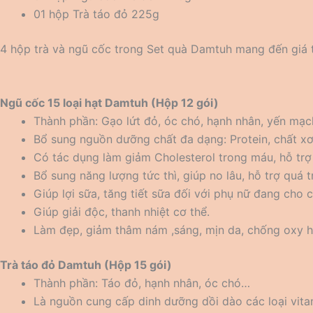
01 hộp Trà táo đỏ 225g
4 hộp trà và ngũ cốc trong Set quà Damtuh mang đến giá t
Ngũ cốc 15 loại hạt Damtuh (Hộp 12 gói)
Thành phần: Gạo lứt đỏ, óc chó, hạnh nhân, yến mạch,
Bổ sung nguồn dưỡng chất đa dạng: Protein, chất xơ
Có tác dụng làm giảm Cholesterol trong máu, hỗ tr
Bổ sung năng lượng tức thì, giúp no lâu, hỗ trợ quá t
Giúp lợi sữa, tăng tiết sữa đối với phụ nữ đang cho 
Giúp giải độc, thanh nhiệt cơ thể.
Làm đẹp, giảm thâm nám ,sáng, mịn da, chống oxy h
Trà táo đỏ Damtuh (Hộp 15 gói)
Thành phần: Táo đỏ, hạnh nhân, óc chó…
Là nguồn cung cấp dinh dưỡng dồi dào các loại vitami