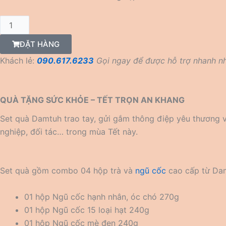
SET
QUÀ
ĐẶT HÀNG
DAMTUH
Khách lẻ:
090.617.6233
Gọi ngay để được hỗ trợ nhanh nh
số
lượng
QUÀ TẶNG SỨC KHỎE – TẾT TRỌN AN KHANG
Set quà Damtuh trao tay, gửi gắm thông điệp yêu thương v
nghiệp, đối tác… trong mùa Tết này.
Set quà gồm combo 04 hộp trà và
ngũ cốc
cao cấp từ Dam
01 hộp Ngũ cốc hạnh nhân, óc chó 270g
01 hộp Ngũ cốc 15 loại hạt 240g
01 hộp Ngũ cốc mè đen 240g