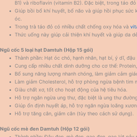
B1) và riboflavin (vitamin B2). Đặc biệt, trong táo đ
Giúp bồi bổ khí huyết, bổ não và giúp hồi phục sức k
óc.
Trong trà táo đỏ có nhiều chất chống oxy hóa và
vi
Thức uống này giúp cải thiện khí huyết và giúp da dẻ
Ngũ cốc 5 loại hạt Damtuh (Hộp 15 gói)
Thành phần: Hạt óc chó, hạnh nhân, hạt bí, ý dĩ, đậu
Cung cấp nhiều chất dinh dưỡng cho cơ thể: Protein,
Bổ sung năng lượng nhanh chóng, làm giảm cảm giác
Làm giảm Cholesterol, hỗ trợ phòng ngừa bệnh tim 
Giàu chất xơ, tốt cho hoạt động của hệ tiêu hóa.
Hỗ trợ ngăn ngừa ung thư, đặc biệt là ung thư đường
Giúp ổn định huyết áp, hỗ trợ ngăn ngừa loãng xươn
Hỗ trợ tăng cân, giảm cân (tùy theo cách sử dụng).
Ngũ cốc mè đen Damtuh (Hộp 12 gói)
Thành phần: Đậu đen, mè đen, gạo đen, gạo lứt nả